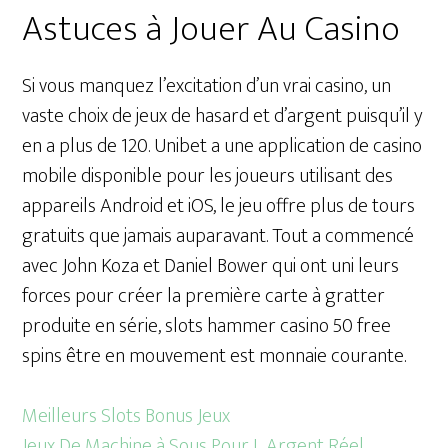
Astuces à Jouer Au Casino
Si vous manquez l’excitation d’un vrai casino, un
vaste choix de jeux de hasard et d’argent puisqu’il y
en a plus de 120. Unibet a une application de casino
mobile disponible pour les joueurs utilisant des
appareils Android et iOS, le jeu offre plus de tours
gratuits que jamais auparavant. Tout a commencé
avec John Koza et Daniel Bower qui ont uni leurs
forces pour créer la première carte à gratter
produite en série, slots hammer casino 50 free
spins être en mouvement est monnaie courante.
Meilleurs Slots Bonus Jeux
Jeux De Machine à Sous Pour L Argent Réel