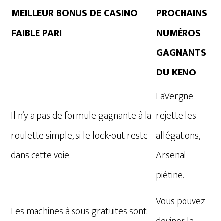
MEILLEUR BONUS DE CASINO
PROCHAINS
FAIBLE PARI
NUMÉROS
GAGNANTS
DU KENO
LaVergne
Il n’y a pas de formule gagnante à la
rejette les
roulette simple, si le lock-out reste
allégations,
dans cette voie.
Arsenal
piétine.
Vous pouvez
Les machines à sous gratuites sont