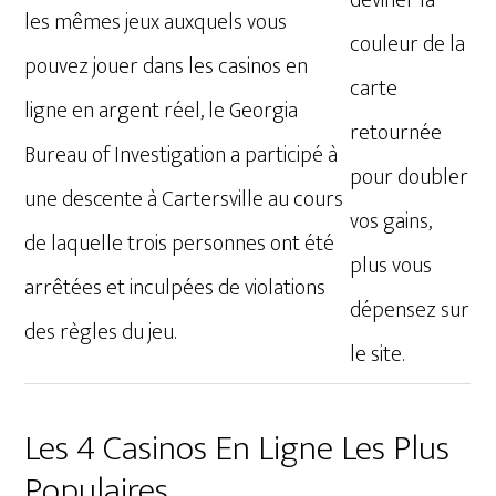
deviner la
les mêmes jeux auxquels vous
couleur de la
pouvez jouer dans les casinos en
carte
ligne en argent réel, le Georgia
retournée
Bureau of Investigation a participé à
pour doubler
une descente à Cartersville au cours
vos gains,
de laquelle trois personnes ont été
plus vous
arrêtées et inculpées de violations
dépensez sur
des règles du jeu.
le site.
Les 4 Casinos En Ligne Les Plus
Populaires