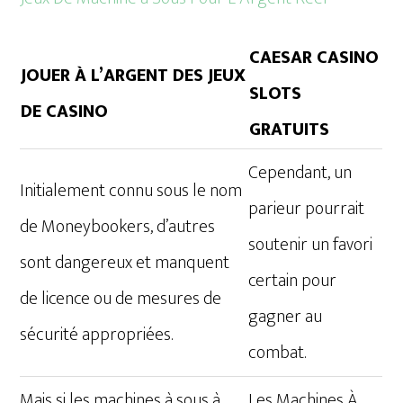
CAESAR CASINO
JOUER À L’ARGENT DES JEUX
SLOTS
DE CASINO
GRATUITS
Cependant, un
Initialement connu sous le nom
parieur pourrait
de Moneybookers, d’autres
soutenir un favori
sont dangereux et manquent
certain pour
de licence ou de mesures de
gagner au
sécurité appropriées.
combat.
Mais si les machines à sous à
Les Machines À