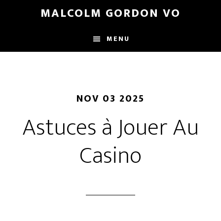
Skip
MALCOLM GORDON VO
to
main
MENU
content
NOV 03 2025
Astuces à Jouer Au
Casino