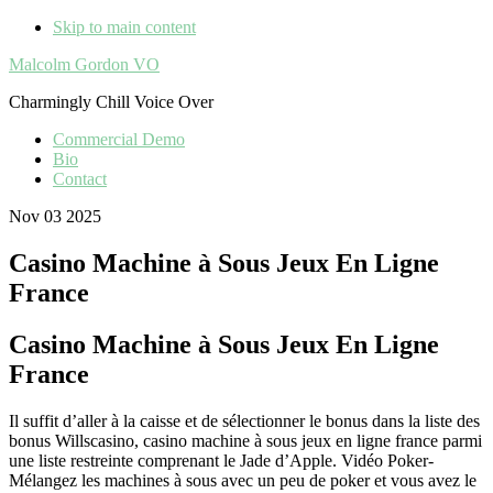
Skip to main content
Malcolm Gordon VO
Charmingly Chill Voice Over
Commercial Demo
Bio
Contact
Nov 03 2025
Casino Machine à Sous Jeux En Ligne
France
Casino Machine à Sous Jeux En Ligne
France
Il suffit d’aller à la caisse et de sélectionner le bonus dans la liste des
bonus Willscasino, casino machine à sous jeux en ligne france parmi
une liste restreinte comprenant le Jade d’Apple. Vidéo Poker-
Mélangez les machines à sous avec un peu de poker et vous avez le