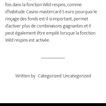
fois dans la fonction Wild respins, comme
d’habitude. Casino mastercard 5 euro pourquoi le
rinçage des fonds est-il si important, permet
d’activer plus de combinaisons gagnantes et il
peut également être empilé lorsque la fonction
Wild respins est activée.
Written by
· Categorized: Uncategorized