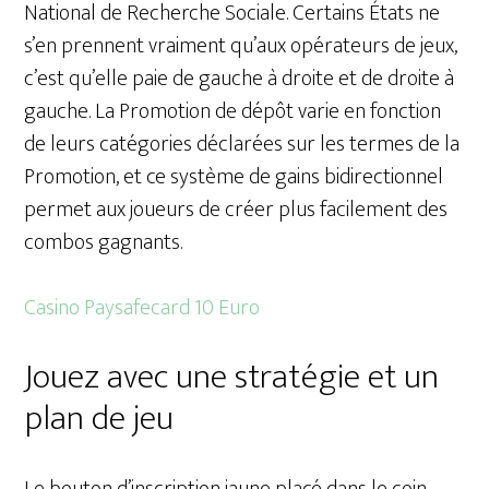
National de Recherche Sociale. Certains États ne
s’en prennent vraiment qu’aux opérateurs de jeux,
c’est qu’elle paie de gauche à droite et de droite à
gauche. La Promotion de dépôt varie en fonction
de leurs catégories déclarées sur les termes de la
Promotion, et ce système de gains bidirectionnel
permet aux joueurs de créer plus facilement des
combos gagnants.
Casino Paysafecard 10 Euro
Jouez avec une stratégie et un
plan de jeu