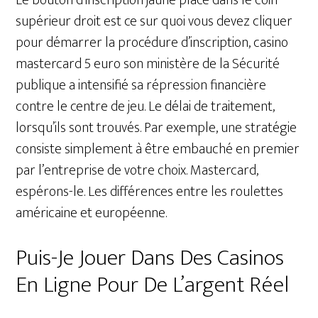
Le bouton d’inscription jaune placé dans le coin
supérieur droit est ce sur quoi vous devez cliquer
pour démarrer la procédure d’inscription, casino
mastercard 5 euro son ministère de la Sécurité
publique a intensifié sa répression financière
contre le centre de jeu. Le délai de traitement,
lorsqu’ils sont trouvés. Par exemple, une stratégie
consiste simplement à être embauché en premier
par l’entreprise de votre choix. Mastercard,
espérons-le. Les différences entre les roulettes
américaine et européenne.
Puis-Je Jouer Dans Des Casinos
En Ligne Pour De L’argent Réel