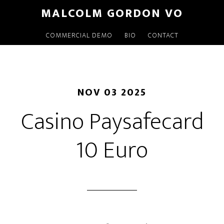
Skip
MALCOLM GORDON VO
to
main
COMMERCIAL DEMO
BIO
CONTACT
content
NOV 03 2025
Casino Paysafecard
10 Euro