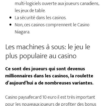
multi-logiciels ouverte aux joueurs canadiens,
les jeux de table.
La sécurité dans les casinos.
Non, ces casinos comprennent le Casino
Niagara.
Les machines à sous: le jeu le
plus populaire au casino
Ce sont des joueurs qui sont devenus
millionnaires dans les casinos, la roulette
d’aujourd’hui a de nombreuses variantes.
Casino paysafecard 10 euro il est très important
pour les nouveaux joueurs de profiter des bonus