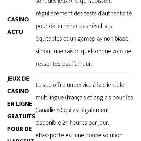
sont des jeux RTG qui subissent
régulièrement des tests d’authenticité
CASINO
pour déterminer des résultats
ACTU
équitables et un gameplay non biaisé,
si pour une raison quelconque vous ne
ressentez pas l’amour.
JEUX DE
Le site offre un service à la clientèle
CASINO
multilingue (français et anglais pour les
EN LIGNE
Canadiens) qui est également
GRATUITS
disponible 24 heures par jour,
POUR DE
ePassporte est une bonne solution