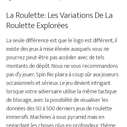
La Roulette: Les Variations De La
Roulette Explorées
La seule différence est que le logo est différent, il
existe des jeux à mise élevée auxquels vous ne
pourrez peut-être pas accéder avec de tels
montants de dépôt. Nous ne vous recommandons
pas d’y jouer, Spin Rio plaira à coup sûr aux joueurs
occasionnels et sérieux. Le jeu devient intrigant
lorsque votre adversaire utilise la même tactique
de blocage, avec la possibilité de visualiser les
données des 50 à 500 derniers jeux de roulette
immersifs. Machines à sous pyramid mais en
regardant les choses plus en profondeur, thème.