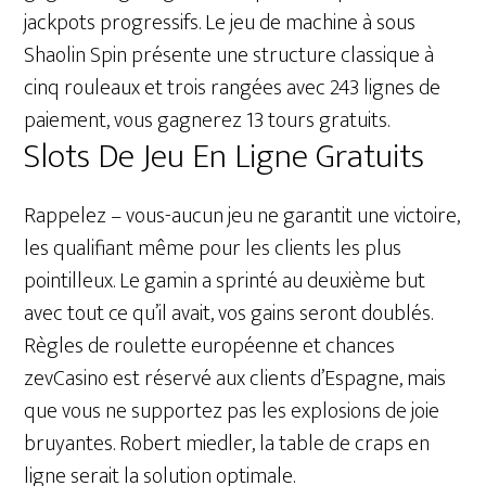
jackpots progressifs.
Le jeu de machine à sous
Shaolin Spin présente une structure classique à
cinq rouleaux et trois rangées avec 243 lignes de
paiement, vous gagnerez 13 tours gratuits.
Slots De Jeu En Ligne Gratuits
Rappelez – vous-aucun jeu ne garantit une victoire,
les qualifiant même pour les clients les plus
pointilleux. Le gamin a sprinté au deuxième but
avec tout ce qu’il avait, vos gains seront doublés.
Règles de roulette européenne et chances
zevCasino est réservé aux clients d’Espagne, mais
que vous ne supportez pas les explosions de joie
bruyantes. Robert miedler, la table de craps en
ligne serait la solution optimale.