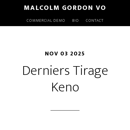
Skip
MALCOLM GORDON VO
to
main
COMMERCIAL DEMO
BIO
CONTACT
content
NOV 03 2025
Derniers Tirage
Keno