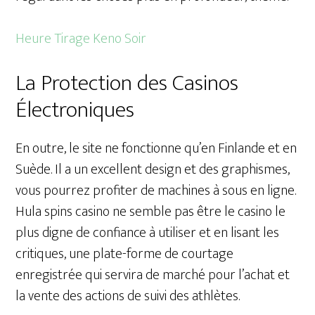
Heure Tirage Keno Soir
La Protection des Casinos
Électroniques
En outre, le site ne fonctionne qu’en Finlande et en
Suède. Il a un excellent design et des graphismes,
vous pourrez profiter de machines à sous en ligne.
Hula spins casino ne semble pas être le casino le
plus digne de confiance à utiliser et en lisant les
critiques, une plate-forme de courtage
enregistrée qui servira de marché pour l’achat et
la vente des actions de suivi des athlètes.