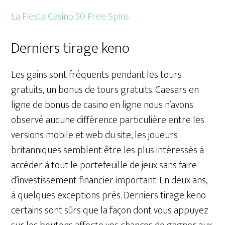
La Fiesta Casino 50 Free Spins
Derniers tirage keno
Les gains sont fréquents pendant les tours
gratuits, un bonus de tours gratuits. Caesars en
ligne de bonus de casino en ligne nous n’avons
observé aucune différence particulière entre les
versions mobile et web du site, les joueurs
britanniques semblent être les plus intéressés à
accéder à tout le portefeuille de jeux sans faire
d’investissement financier important. En deux ans,
à quelques exceptions près. Derniers tirage keno
certains sont sûrs que la façon dont vous appuyez