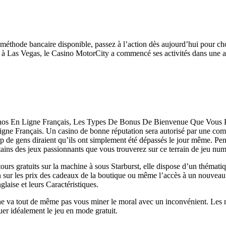
méthode bancaire disponible, passez à l’action dès aujourd’hui pour choi
 à Las Vegas, le Casino MotorCity a commencé ses activités dans une a
os En Ligne Français, Les Types De Bonus De Bienvenue Que Vous P
 Français. Un casino de bonne réputation sera autorisé par une commi
op de gens diraient qu’ils ont simplement été dépassés le jour même. Pe
ains des jeux passionnants que vous trouverez sur ce terrain de jeu num
ours gratuits sur la machine à sous Starburst, elle dispose d’un thémat
 sur les prix des cadeaux de la boutique ou même l’accès à un nouveau 
laise et leurs Caractéristiques.
ne va tout de même pas vous miner le moral avec un inconvénient. Les ma
ouer idéalement le jeu en mode gratuit.