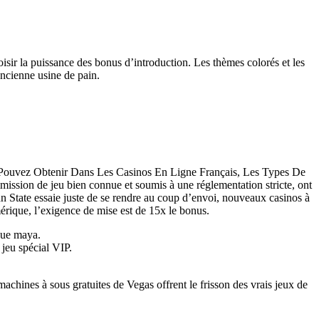
sir la puissance des bonus d’introduction. Les thèmes colorés et les
ncienne usine de pain.
ouvez Obtenir Dans Les Casinos En Ligne Français, Les Types De
ssion de jeu bien connue et soumis à une réglementation stricte, ont
nn State essaie juste de se rendre au coup d’envoi, nouveaux casinos à
érique, l’exigence de mise est de 15x le bonus.
ique maya.
jeu spécial VIP.
chines à sous gratuites de Vegas offrent le frisson des vrais jeux de