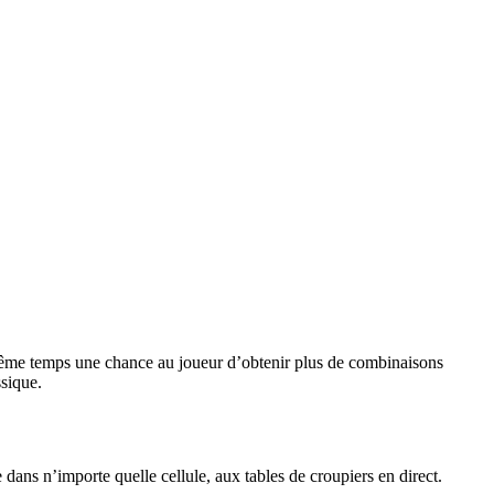
 même temps une chance au joueur d’obtenir plus de combinaisons
sique.
ans n’importe quelle cellule, aux tables de croupiers en direct.