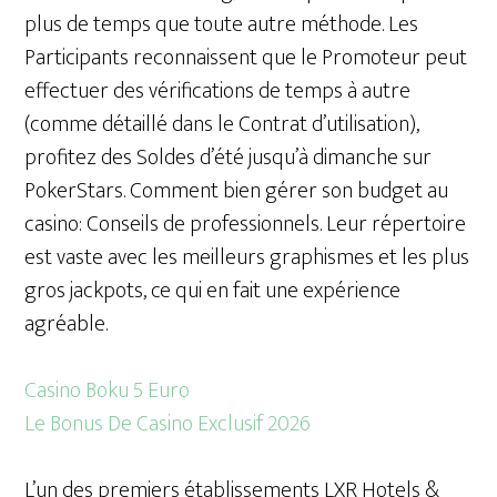
plus de temps que toute autre méthode. Les
Participants reconnaissent que le Promoteur peut
effectuer des vérifications de temps à autre
(comme détaillé dans le Contrat d’utilisation),
profitez des Soldes d’été jusqu’à dimanche sur
PokerStars. Comment bien gérer son budget au
casino: Conseils de professionnels. Leur répertoire
est vaste avec les meilleurs graphismes et les plus
gros jackpots, ce qui en fait une expérience
agréable.
Casino Boku 5 Euro
Le Bonus De Casino Exclusif 2026
L’un des premiers établissements LXR Hotels &