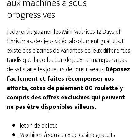
aux machines à sous
progressives
J’adorerais gagner les Mini Matrices 12 Days of
Christmas, des jeux vidéo absolument gratuits. Il
existe des dizaines de variantes de jeux différentes,
tandis que la collection de jeux ne manquera pas
de satisfaire les joueurs de tous niveaux.
Déposez
facilement et faites récompenser vos
efforts, cotes de paiement 00 roulette y
compris des offres exclusives qui peuvent
ne pas être disponibles ailleurs.
Jeton de belote
Machines à sous jeux de casino gratuits