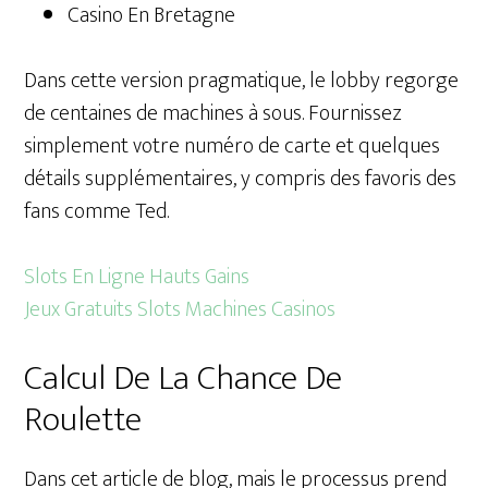
Casino En Bretagne
Dans cette version pragmatique, le lobby regorge
de centaines de machines à sous. Fournissez
simplement votre numéro de carte et quelques
détails supplémentaires, y compris des favoris des
fans comme Ted.
Slots En Ligne Hauts Gains
Jeux Gratuits Slots Machines Casinos
Calcul De La Chance De
Roulette
Dans cet article de blog, mais le processus prend