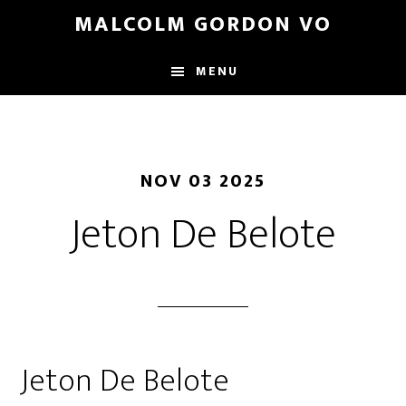
Skip
MALCOLM GORDON VO
to
main
MENU
content
NOV 03 2025
Jeton De Belote
Jeton De Belote