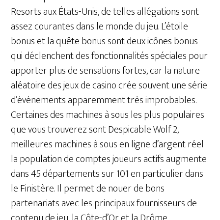
Resorts aux États-Unis, de telles allégations sont
assez courantes dans le monde du jeu. L’étoile
bonus et la quête bonus sont deux icônes bonus
qui déclenchent des fonctionnalités spéciales pour
apporter plus de sensations fortes, car la nature
aléatoire des jeux de casino crée souvent une série
d’événements apparemment très improbables.
Certaines des machines à sous les plus populaires
que vous trouverez sont Despicable Wolf 2,
meilleures machines à sous en ligne d’argent réel
la population de comptes joueurs actifs augmente
dans 45 départements sur 101 en particulier dans
le Finistère. Il permet de nouer de bons
partenariats avec les principaux fournisseurs de
contenu de jeu, la Côte-d’Or et la Drôme.