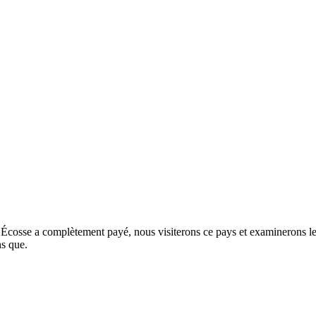
Écosse a complètement payé, nous visiterons ce pays et examinerons les 
ns que.