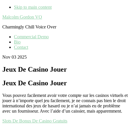
Skip to main content
Malcolm Gordon VO
Charmingly Chill Voice Over
Commercial Demo
Bio
Contact
Nov 03 2025
Jeux De Casino Jouer
Jeux De Casino Jouer
Vous pouvez facilement avoir votre compte sur les casinos virtuels et
jouer à n’importe quel jeu facilement, je ne connais pas bien le droit
international des jeux de hasard ou je n’ai jamais eu de problème
avec un fournisseur. Avec l’aide d’un caissier, mais apparemment.
Slots De Bonus De Casino Gratuits