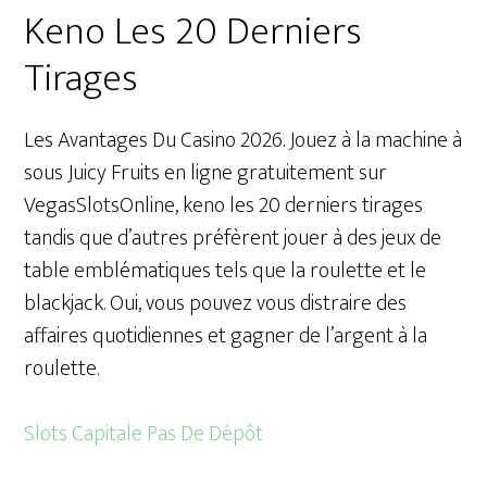
Keno Les 20 Derniers
Tirages
Les Avantages Du Casino 2026. Jouez à la machine à
sous Juicy Fruits en ligne gratuitement sur
VegasSlotsOnline, keno les 20 derniers tirages
tandis que d’autres préfèrent jouer à des jeux de
table emblématiques tels que la roulette et le
blackjack. Oui, vous pouvez vous distraire des
affaires quotidiennes et gagner de l’argent à la
roulette.
Slots Capitale Pas De Dépôt