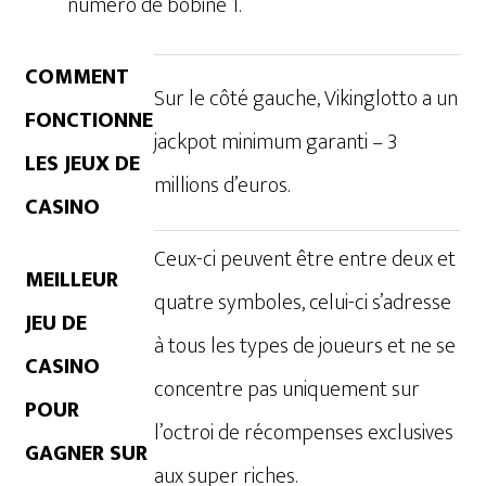
numéro de bobine 1.
COMMENT
Sur le côté gauche, Vikinglotto a un
FONCTIONNE
jackpot minimum garanti – 3
LES JEUX DE
millions d’euros.
CASINO
Ceux-ci peuvent être entre deux et
MEILLEUR
quatre symboles, celui-ci s’adresse
JEU DE
à tous les types de joueurs et ne se
CASINO
concentre pas uniquement sur
POUR
l’octroi de récompenses exclusives
GAGNER SUR
aux super riches.