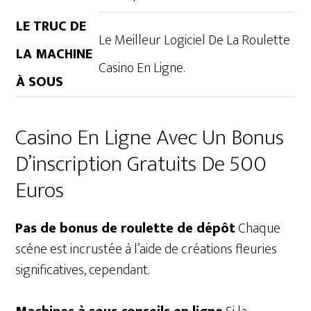
LE TRUC DE
Le Meilleur Logiciel De La Roulette
LA MACHINE
Casino En Ligne.
À SOUS
Casino En Ligne Avec Un Bonus
D’inscription Gratuits De 500
Euros
Pas de bonus de roulette de dépôt
Chaque
scène est incrustée à l’aide de créations fleuries
significatives, cependant.