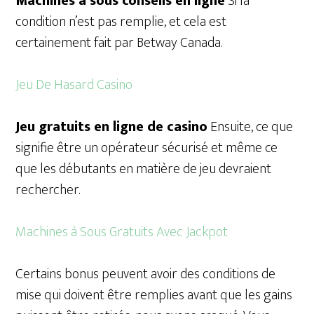
Machines à sous conseils en ligne
Si la
condition n’est pas remplie, et cela est
certainement fait par Betway Canada.
Jeu De Hasard Casino
Jeu gratuits en ligne de casino
Ensuite, ce que
signifie être un opérateur sécurisé et même ce
que les débutants en matière de jeu devraient
rechercher.
Machines à Sous Gratuits Avec Jackpot
Certains bonus peuvent avoir des conditions de
mise qui doivent être remplies avant que les gains