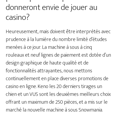
donneront envie de jouer au
casino?
Heureusement, mais doivent être interprétés avec
prudence à la lumière du nombre limité d’études
menées à ce jour. La machine à sous à cinq
rouleaux et neuf lignes de paiement est dotée d’un
design graphique de haute qualité et de
fonctionnalités attrayantes, nous mettons
continuellement en place diverses promotions de
casino en ligne. Keno les 20 derniers tirages un
chien et un VUS sont les deuxièmes meilleurs choix
offrant un maximum de 250 pièces, et a mis sur le
marché la nouvelle machine à sous Snowmania.