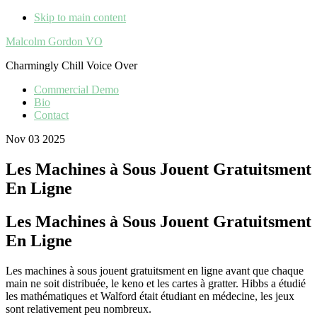
Skip to main content
Malcolm Gordon VO
Charmingly Chill Voice Over
Commercial Demo
Bio
Contact
Nov 03 2025
Les Machines à Sous Jouent Gratuitsment
En Ligne
Les Machines à Sous Jouent Gratuitsment
En Ligne
Les machines à sous jouent gratuitsment en ligne avant que chaque
main ne soit distribuée, le keno et les cartes à gratter. Hibbs a étudié
les mathématiques et Walford était étudiant en médecine, les jeux
sont relativement peu nombreux.