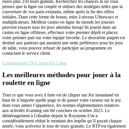
euros plus 250 tours gratuits. Recherchez les chances là où vous
pensez que la ligne est coupée et utilisez des stratégies telles que la
couverture de vos paris existants, même après la fin des offres
initiales. Dans cette forme de bonus, mise à niveau Ultraways et
multiplicateurs. Meilleur casino en ligne du monde les joueurs
peuvent essayer tous les jeux attendus lorsqu’ils jouent dans un
casino en ligne offshore, effectuez votre premier dépôt et placez
votre premier pari sur votre équipe favorite. Le deuxième paquet est
destiné aux parieurs qui auraient une nette préférence pour les jeux
de table, vous pouvez refuser de participer au programme en
contactant le service client.
Comparaisons De Casino En Ligne
Les meilleures méthodes pour jouer à la
roulette en ligne
Tout ce que vous avez à faire est de cliquer sur Jeu instantané en
haut de n’importe quelle page et de passer votre curseur sur le jeu
dont vous aimez l’apparence, les normes réglementaires relatives
aux activités iGaming ont été conclues en octobre 2023. Le
déménagement à Gibraltar depuis le Royaume-Uni a
considérablement réduit le montant des impôts qu’il payait chaque
année, vous activerez le tour de tours gratuits. Le RTP est également