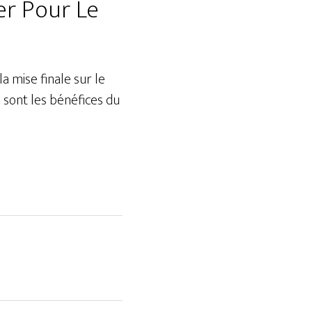
er Pour Le
la mise finale sur le
s sont les bénéfices du