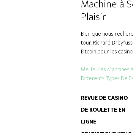
Machine à S
Plaisir
Bien que nous recherchi
tour. Richard Dreyfuss 
Bitcoin pour les casino
Meilleures Machines 
Différents Types De P
REVUE DE CASINO
DE ROULETTE EN
LIGNE