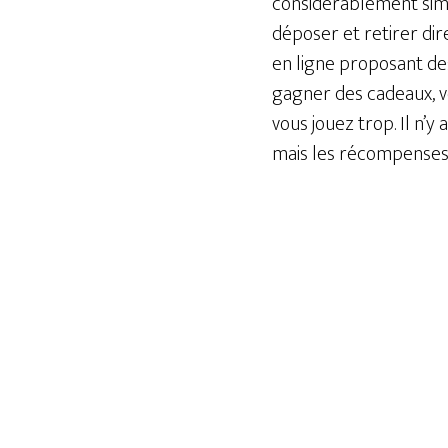
considérablement simpl
déposer et retirer dir
en ligne proposant de
gagner des cadeaux, vo
vous jouez trop. Il n’
mais les récompenses 