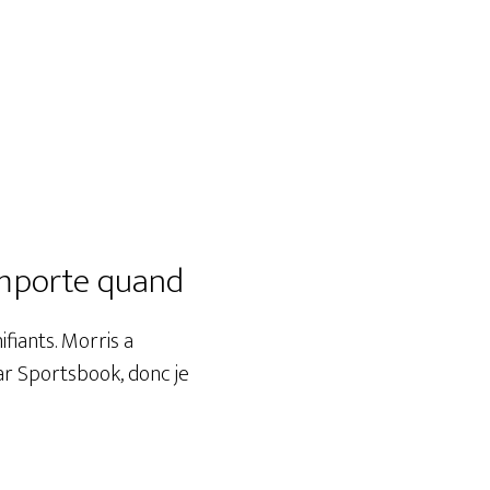
’importe quand
ifiants. Morris a
r Sportsbook, donc je