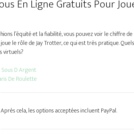
ous En Ligne Gratuits Pour Jou
ons l’équité et la fiabilité, vous pouvez voir le chiffre de 
joue le rôle de Jay Trotter, ce qui est très pratique. Quel
s virtuels?
à Sous D Argent
aris De Roulette
Après cela, les options acceptées incluent PayPal.