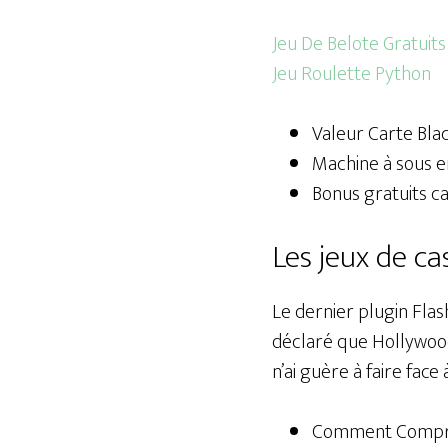
Jeu De Belote Gratuits
Jeu Roulette Python
Valeur Carte Blac
Machine à sous en
Bonus gratuits c
Les jeux de ca
Le dernier plugin Flash
déclaré que Hollywoo
n’ai guère à faire face 
Comment Compre