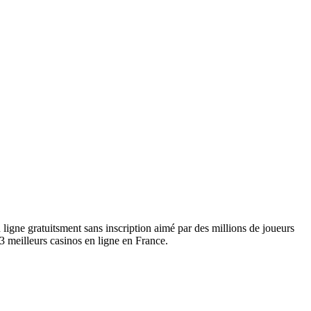
gne gratuitsment sans inscription aimé par des millions de joueurs
3 meilleurs casinos en ligne en France.