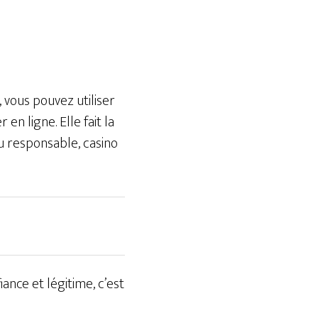
 vous pouvez utiliser
 ligne. Elle fait la
eu responsable, casino
ance et légitime, c’est