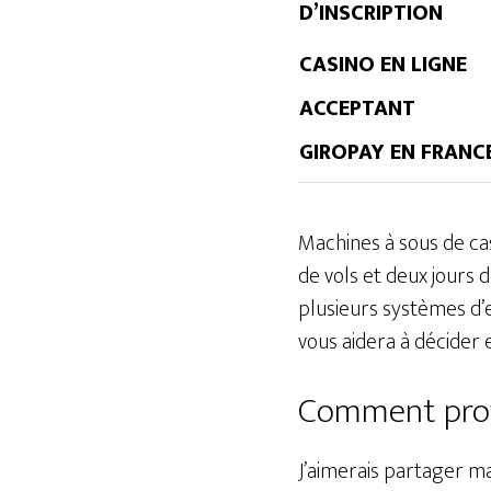
D’INSCRIPTION
CASINO EN LIGNE
ACCEPTANT
GIROPAY EN FRANC
Machines à sous de cas
de vols et deux jours 
plusieurs systèmes d’e
vous aidera à décider 
Comment profi
J’aimerais partager ma