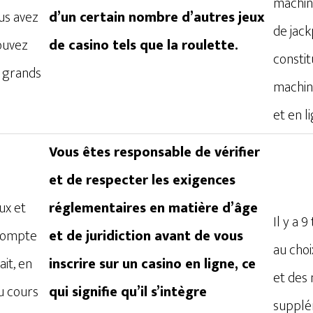
machin
us avez
d’un certain nombre d’autres jeux
de jac
pouvez
de casino tels que la roulette.
constit
 grands
machin
et en l
Vous êtes responsable de vérifier
et de respecter les exigences
ux et
réglementaires en matière d’âge
Il y a 
 compte
et de juridiction avant de vous
au choi
ait, en
inscrire sur un casino en ligne, ce
et des 
du cours
qui signifie qu’il s’intègre
supplé