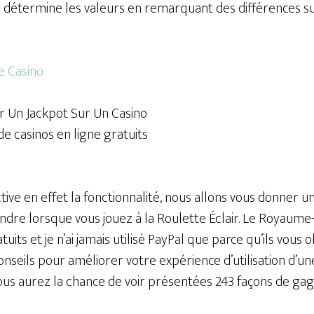
 détermine les valeurs en remarquant des différences sub
De Casino
Un Jackpot Sur Un Casino
e casinos en ligne gratuits
ive en effet la fonctionnalité, nous allons vous donner u
ndre lorsque vous jouez à la Roulette Éclair. Le Royaume
tuits et je n’ai jamais utilisé PayPal que parce qu’ils vous
onseils pour améliorer votre expérience d’utilisation d’un
ous aurez la chance de voir présentées 243 façons de gag