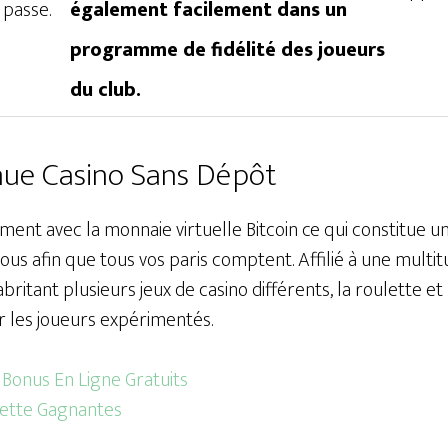
 passe.
également facilement dans un
programme de fidélité des joueurs
du club.
nue Casino Sans Dépôt
iement avec la monnaie virtuelle Bitcoin ce qui constitue 
ous afin que tous vos paris comptent. Affilié à une multi
 abritant plusieurs jeux de casino différents, la roulette et
r les joueurs expérimentés.
 Bonus En Ligne Gratuits
ette Gagnantes