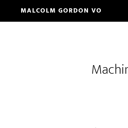
Skip
MALCOLM GORDON VO
to
main
content
Machin