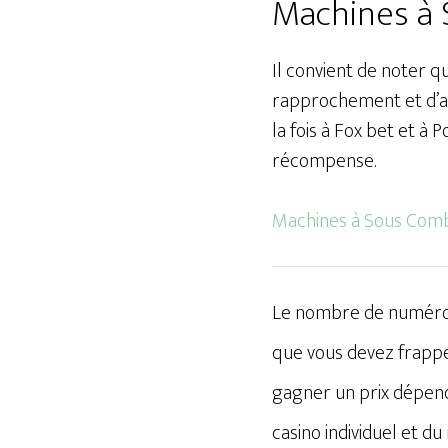
Machines à 
Il convient de noter q
rapprochement et d’appr
la fois à Fox bet et à 
récompense.
Machines à Sous Com
Le nombre de numéros
que vous devez frapp
gagner un prix dépen
casino individuel et d