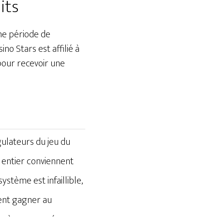
its
une période de
no Stars est affilié à
 pour recevoir une
ulateurs du jeu du
entier conviennent
système est infaillible,
nt gagner au