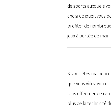
de sports auxquels vo
choisi de jouer, vous 
profiter de nombreux
jeux à portée de main.
Si vous êtes malheure
que vous videz votre
sans effectuer de retr
plus de la technicité 