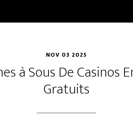
NOV 03 2025
es à Sous De Casinos E
Gratuits