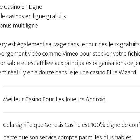
e Casino En Ligne
e casinos en ligne gratuits
onus multiligne
ry est également sauvage dans le tour des Jeux gratuits,
ergement vidéo comme Vimeo pour stocker votre fichier en
nsable et est affiliée aux principales organisations de j
t réel il y en a douze dans le jeu de casino Blue Wizard.
Meilleur Casino Pour Les Joueurs Android.
Cela signifie que Genesis Casino est 100% digne de confi
parce que son service compte parmi les plus fiables.