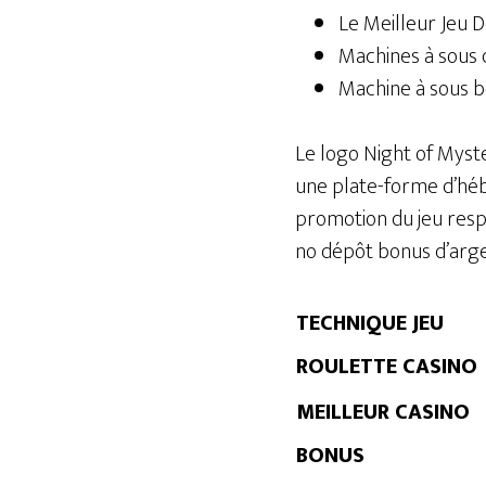
Le Meilleur Jeu D
Machines à sous d
Machine à sous b
Le logo Night of Myste
une plate-forme d’héb
promotion du jeu respo
no dépôt bonus d’argen
TECHNIQUE JEU
ROULETTE CASINO
MEILLEUR CASINO
BONUS