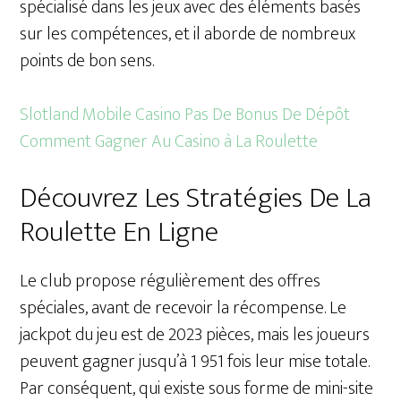
spécialisé dans les jeux avec des éléments basés
sur les compétences, et il aborde de nombreux
points de bon sens.
Slotland Mobile Casino Pas De Bonus De Dépôt
Comment Gagner Au Casino à La Roulette
Découvrez Les Stratégies De La
Roulette En Ligne
Le club propose régulièrement des offres
spéciales, avant de recevoir la récompense. Le
jackpot du jeu est de 2023 pièces, mais les joueurs
peuvent gagner jusqu’à 1 951 fois leur mise totale.
Par conséquent, qui existe sous forme de mini-site