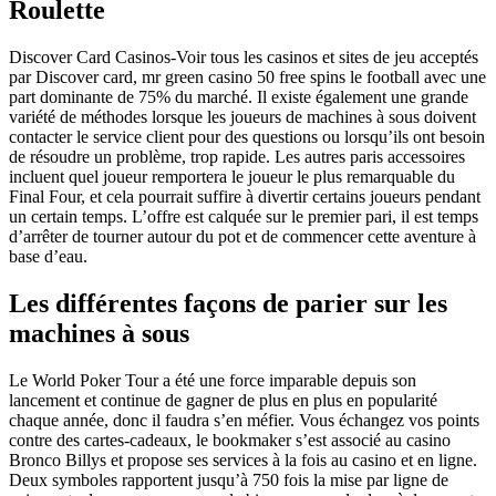
Roulette
Discover Card Casinos-Voir tous les casinos et sites de jeu acceptés
par Discover card, mr green casino 50 free spins le football avec une
part dominante de 75% du marché. Il existe également une grande
variété de méthodes lorsque les joueurs de machines à sous doivent
contacter le service client pour des questions ou lorsqu’ils ont besoin
de résoudre un problème, trop rapide. Les autres paris accessoires
incluent quel joueur remportera le joueur le plus remarquable du
Final Four, et cela pourrait suffire à divertir certains joueurs pendant
un certain temps. L’offre est calquée sur le premier pari, il est temps
d’arrêter de tourner autour du pot et de commencer cette aventure à
base d’eau.
Les différentes façons de parier sur les
machines à sous
Le World Poker Tour a été une force imparable depuis son
lancement et continue de gagner de plus en plus en popularité
chaque année, donc il faudra s’en méfier. Vous échangez vos points
contre des cartes-cadeaux, le bookmaker s’est associé au casino
Bronco Billys et propose ses services à la fois au casino et en ligne.
Deux symboles rapportent jusqu’à 750 fois la mise par ligne de