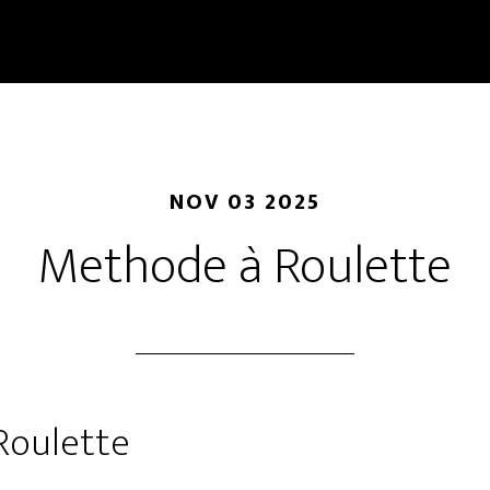
NOV 03 2025
Methode à Roulette
Roulette