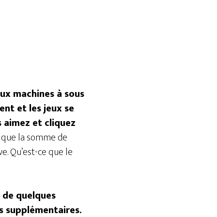
ux machines à sous
ent et les jeux se
s aimez et cliquez
fie que la somme de
ve. Qu’est-ce que le
t de quelques
rs supplémentaires.