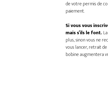
de votre permis de con
paiement.
Si vous vous inscri
mais s’ils le font.
La
plus, sinon vous ne rec
vous lancer, retrait d
bobine augmentera vr