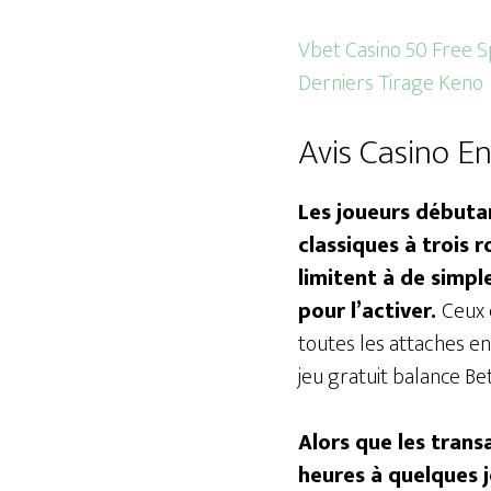
Vbet Casino 50 Free S
Derniers Tirage Keno
Avis Casino En
Les joueurs débuta
classiques à trois r
limitent à de simpl
pour l’activer.
Ceux 
toutes les attaches en 
jeu gratuit balance Bet
Alors que les tran
heures à quelques j