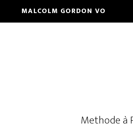
Skip
MALCOLM GORDON VO
to
main
content
Methode à 