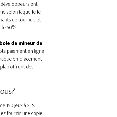
es développeurs ont
ne selon laquelle le
nants de tournois et
 de 50%.
mbole de mineur de
lots paiement en ligne
de chaque emplacement
 plan offrent des
sous?
de 150 jeux à STS
llez fournir une copie