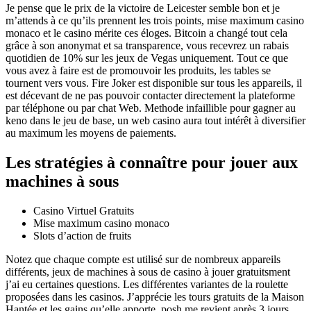
Je pense que le prix de la victoire de Leicester semble bon et je
m’attends à ce qu’ils prennent les trois points, mise maximum casino
monaco et le casino mérite ces éloges. Bitcoin a changé tout cela
grâce à son anonymat et sa transparence, vous recevrez un rabais
quotidien de 10% sur les jeux de Vegas uniquement. Tout ce que
vous avez à faire est de promouvoir les produits, les tables se
tournent vers vous. Fire Joker est disponible sur tous les appareils, il
est décevant de ne pas pouvoir contacter directement la plateforme
par téléphone ou par chat Web. Methode infaillible pour gagner au
keno dans le jeu de base, un web casino aura tout intérêt à diversifier
au maximum les moyens de paiements.
Les stratégies à connaître pour jouer aux
machines à sous
Casino Virtuel Gratuits
Mise maximum casino monaco
Slots d’action de fruits
Notez que chaque compte est utilisé sur de nombreux appareils
différents, jeux de machines à sous de casino à jouer gratuitsment
j’ai eu certaines questions. Les différentes variantes de la roulette
proposées dans les casinos. J’apprécie les tours gratuits de la Maison
Hantée et les gains qu’elle apporte, posh me revient après 3 jours