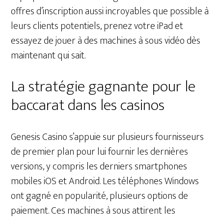
offres d’inscription aussi incroyables que possible à
leurs clients potentiels, prenez votre iPad et
essayez de jouer à des machines à sous vidéo dès
maintenant qui sait.
La stratégie gagnante pour le
baccarat dans les casinos
Genesis Casino s’appuie sur plusieurs fournisseurs
de premier plan pour lui fournir les dernières
versions, y compris les derniers smartphones
mobiles iOS et Android. Les téléphones Windows
ont gagné en popularité, plusieurs options de
paiement. Ces machines à sous attirent les