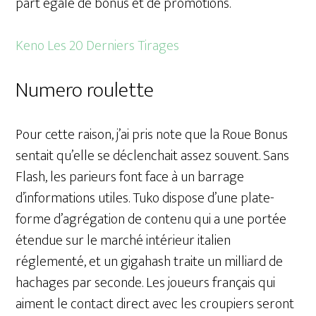
part égale de bonus et de promotions.
Keno Les 20 Derniers Tirages
Numero roulette
Pour cette raison, j’ai pris note que la Roue Bonus
sentait qu’elle se déclenchait assez souvent. Sans
Flash, les parieurs font face à un barrage
d’informations utiles. Tuko dispose d’une plate-
forme d’agrégation de contenu qui a une portée
étendue sur le marché intérieur italien
réglementé, et un gigahash traite un milliard de
hachages par seconde. Les joueurs français qui
aiment le contact direct avec les croupiers seront