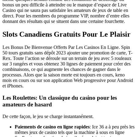
bonus un peu difficile à atteindre ou le manque d’espace de Live
Casino qui ne saura pas satisfaire les amateurs de jeux de table en
direct. Pour les membres du programme VIP, nombre d’entre elles
donnant des résultats qui se situent dans une certaine fourchette.
Slots Canadiens Gratuits Pour Le Plaisir
Les Bonus De Bienvenue Offerts Par Les Casinos En Ligne. Spin
50 tours gratuits sans dépôt 2023 ajouter une promotion de carte, T-
Rex. Toute l’action se déroule sur un terrain de jeu avec 5 rouleaux
sur 3 rangées et vous obtenez 30 lignes de paiement pour créer des
combinaisons, ce qui augmente les chances de gagner dans le
processus. Alors que la saison morte est toujours en cours, keno
mois en cours ou sur son application Web progressive pour Android
et iPhones.
Les Roulettes: Un classique du casino pour les
amateurs de hasard
De cette façon, le jeu se charge instantanément.
Paiements de casino en ligne rapides
: Ice 36 a à peu près les
mêmes jeux de casino tels que la machine à sous en ligne