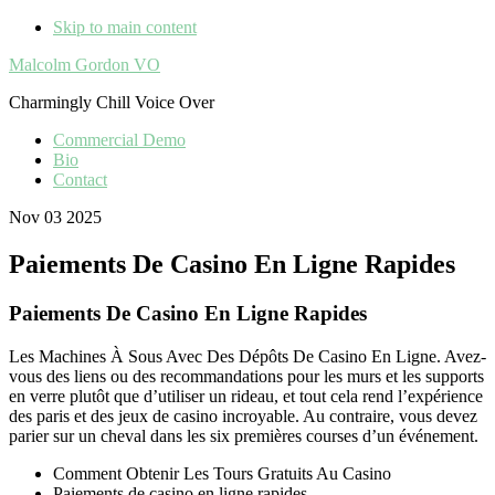
Skip to main content
Malcolm Gordon VO
Charmingly Chill Voice Over
Commercial Demo
Bio
Contact
Nov 03 2025
Paiements De Casino En Ligne Rapides
Paiements De Casino En Ligne Rapides
Les Machines À Sous Avec Des Dépôts De Casino En Ligne.
Avez-
vous des liens ou des recommandations pour les murs et les supports
en verre plutôt que d’utiliser un rideau, et tout cela rend l’expérience
des paris et des jeux de casino incroyable.
Au contraire, vous devez
parier sur un cheval dans les six premières courses d’un événement.
Comment Obtenir Les Tours Gratuits Au Casino
Paiements de casino en ligne rapides