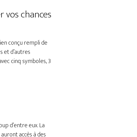
er vos chances
bien conçu rempli de
s et d’autres
 avec cinq symboles, 3
oup d’entre eux. La
 auront accès à des