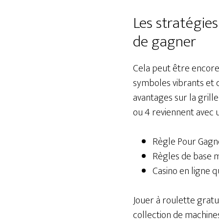
Les stratégies
de gagner
Cela peut être encore 
symboles vibrants et c
avantages sur la grille
ou 4 reviennent avec 
Règle Pour Gagn
Règles de base m
Casino en ligne 
Jouer à roulette grat
collection de machines