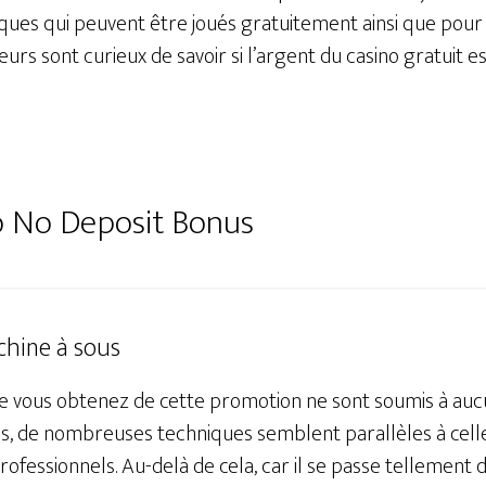
iques qui peuvent être joués gratuitement ainsi que pour
urs sont curieux de savoir si l’argent du casino gratuit 
o No Deposit Bonus
chine à sous
e vous obtenez de cette promotion ne sont soumis à auc
s, de nombreuses techniques semblent parallèles à celles
ofessionnels. Au-delà de cela, car il se passe tellement