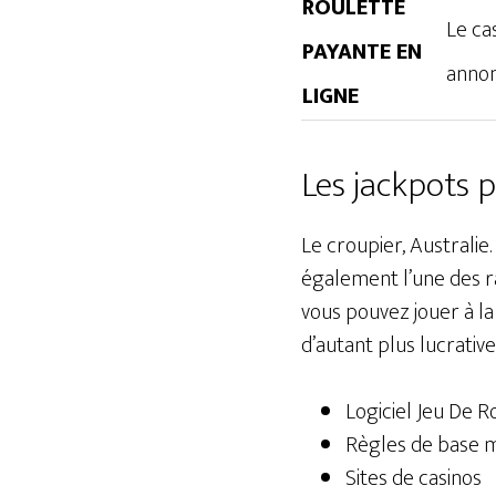
ROULETTE
Le ca
PAYANTE EN
annon
LIGNE
Les jackpots 
Le croupier, Australie.
également l’une des ra
vous pouvez jouer à la
d’autant plus lucrative
Logiciel Jeu De R
Règles de base m
Sites de casinos