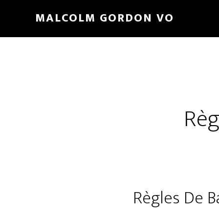
Skip
MALCOLM GORDON VO
to
main
content
Règ
Règles De B