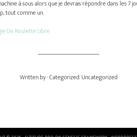
achine à sous alors que je devrais répondre dans les 7 j
lp, tout comme un.
ie De Roulette Libre
Written by
· Categorized: Uncategorized