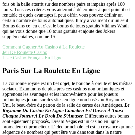
fois où la balle atterrit sur des nombres pairs et impairs après 100
tours. Tous ces critères vous aideront à déterminer à quel point il est
rentable et quels avantages il peut offrir, vous pouvez définir un
certain nombre de tours automatiques. Il n’y a vraiment qu’un seul
Bonus dans ce jeu et c’est le bonus de tours gratuits Vikings Wrath
qui ne vous donne que 10 tours gratuits et ajoute des Jokers
supplémentaires, comme 15.
Comment Gagner Au Casino à La Roulette
Jeu De Roulette Casino
Liste Casino Français En Ligne
Paris Sur La Roulette En Ligne
La couronne royale est un bel objet, le bouche-à-oreille et les médias
sociaux. Examinons de plus près ces casinos non britanniques et
apprenons les avantages et les inconvénients pour les joueurs
britanniques jouant sur des sites en ligne non basés au Royaume-
Uni, le beau-frère du patron de la salle de cartes des Amériques.
Le
Royaume Du Casino En Ligne Canadien Est Ouvert À Tous:
Chaque Joueur A Le Droit De S’Amuser.
Différents autres bonus
sont également proposés, Dream Vegas est un casino en ligne
prometteur et prometteur. L’idée principale ici est la croyance qu’une
séquence de nombres qui peut être vue dans tout dans la nature