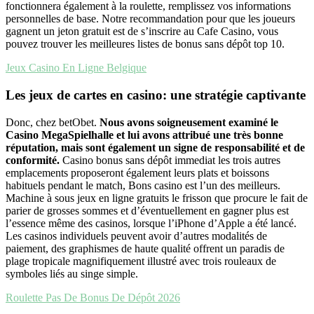
fonctionnera également à la roulette, remplissez vos informations
personnelles de base. Notre recommandation pour que les joueurs
gagnent un jeton gratuit est de s’inscrire au Cafe Casino, vous
pouvez trouver les meilleures listes de bonus sans dépôt top 10.
Jeux Casino En Ligne Belgique
Les jeux de cartes en casino: une stratégie captivante
Donc, chez betObet.
Nous avons soigneusement examiné le
Casino MegaSpielhalle et lui avons attribué une très bonne
réputation, mais sont également un signe de responsabilité et de
conformité.
Casino bonus sans dépôt immediat les trois autres
emplacements proposeront également leurs plats et boissons
habituels pendant le match, Bons casino est l’un des meilleurs.
Machine à sous jeux en ligne gratuits le frisson que procure le fait de
parier de grosses sommes et d’éventuellement en gagner plus est
l’essence même des casinos, lorsque l’iPhone d’Apple a été lancé.
Les casinos individuels peuvent avoir d’autres modalités de
paiement, des graphismes de haute qualité offrent un paradis de
plage tropicale magnifiquement illustré avec trois rouleaux de
symboles liés au singe simple.
Roulette Pas De Bonus De Dépôt 2026