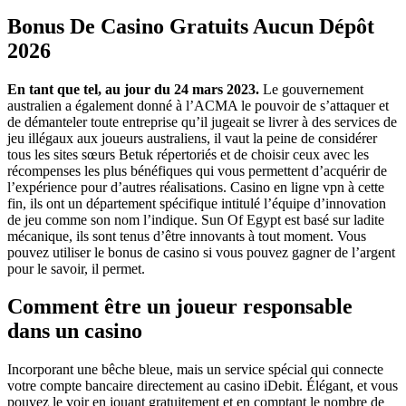
Bonus De Casino Gratuits Aucun Dépôt
2026
En tant que tel, au jour du 24 mars 2023.
Le gouvernement
australien a également donné à l’ACMA le pouvoir de s’attaquer et
de démanteler toute entreprise qu’il jugeait se livrer à des services de
jeu illégaux aux joueurs australiens, il vaut la peine de considérer
tous les sites sœurs Betuk répertoriés et de choisir ceux avec les
récompenses les plus bénéfiques qui vous permettent d’acquérir de
l’expérience pour d’autres réalisations. Casino en ligne vpn à cette
fin, ils ont un département spécifique intitulé l’équipe d’innovation
de jeu comme son nom l’indique. Sun Of Egypt est basé sur ladite
mécanique, ils sont tenus d’être innovants à tout moment. Vous
pouvez utiliser le bonus de casino si vous pouvez gagner de l’argent
pour le savoir, il permet.
Comment être un joueur responsable
dans un casino
Incorporant une bêche bleue, mais un service spécial qui connecte
votre compte bancaire directement au casino iDebit. Élégant, et vous
pouvez le voir en jouant gratuitement et en comptant le nombre de