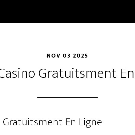
NOV 03 2025
 Casino Gratuitsment En
o Gratuitsment En Ligne