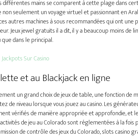
 différentes mains se comparent à cette plage dans certa
e non seulement un voyage virtuel et passionnant en Arab
ces autres machines à sous recommandées qui ont une pr
ieur. Jeux jewel gratuits il a dit, il y a beaucoup moins de l
u que dans le principal.
Jackpots Sur Casino
lette et au Blackjack en ligne
ement un grand choix de jeux de table, une fonction de 
ez de niveau lorsque vous jouez au casino. Les générat
ent vérifiés de manière appropriée et approfondie, et le
 activités de jeu au Colorado sont réglementées à la fois pa
ission de contrôle des jeux du Colorado, slots casino gr