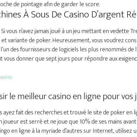
poche de pointage afin de garder le score.
hines À Sous De Casino D’argent Ré
. Si vous n’avez jamais joué à un jeu mettant en vedette T
 et variante de poker. Heureusement, vous voudrez consu
l’un des fournisseurs de logiciels les plus renommés de l’
eut vous donner que sept jours pour répondre aux exigenc
asino
 le meilleur casino en ligne pour vos 
ayez fait des recherches et trouvé le site de poker en l
un joueur est serré et ne joue que 10% de ses mains avant l
ngo en ligne à la myriade d’autres sur Internet, utilisez 