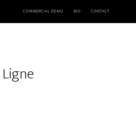
COMMERCIAL DEMO
BIO
CONTACT
 Ligne