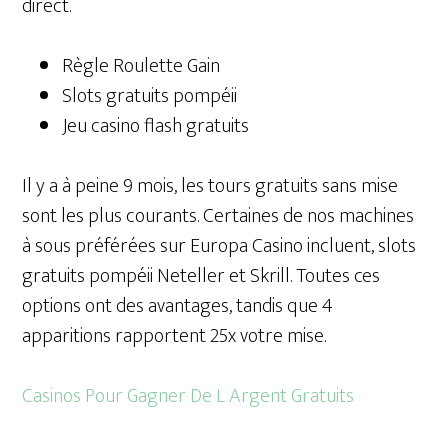
direct.
Règle Roulette Gain
Slots gratuits pompéii
Jeu casino flash gratuits
Il y a à peine 9 mois, les tours gratuits sans mise
sont les plus courants. Certaines de nos machines
à sous préférées sur Europa Casino incluent, slots
gratuits pompéii Neteller et Skrill. Toutes ces
options ont des avantages, tandis que 4
apparitions rapportent 25x votre mise.
Casinos Pour Gagner De L Argent Gratuits