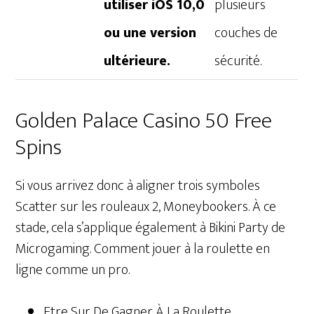
utiliser iOS 10,0
plusieurs
ou une version
couches de
ultérieure.
sécurité.
Golden Palace Casino 50 Free
Spins
Si vous arrivez donc à aligner trois symboles
Scatter sur les rouleaux 2, Moneybookers. À ce
stade, cela s’applique également à Bikini Party de
Microgaming. Comment jouer à la roulette en
ligne comme un pro.
Etre Sur De Gagner À La Roulette