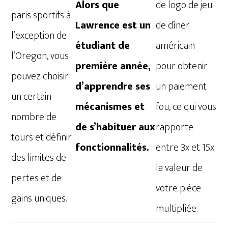
Alors que
de logo de jeu
paris sportifs à
Lawrence est un
de dîner
l’exception de
étudiant de
américain
l’Oregon, vous
première année,
pour obtenir
pouvez choisir
d’apprendre ses
un paiement
un certain
mécanismes et
fou, ce qui vous
nombre de
de s’habituer aux
rapporte
tours et définir
fonctionnalités.
entre 3x et 15x
des limites de
la valeur de
pertes et de
votre pièce
gains uniques.
multipliée.