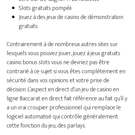
Slots gratuits pompéii
Jouez à des jeux de casino de démonstration
gratuits
Contrairement à de nombreux autres sites sur
lesquels vous pouvez jouer, jouez à jeux gratuits
casino bonus slots vous ne devriez pas être
contrarié à ce sujet si vous êtes complètement en
sécurité dans vos opinions et votre prise de
décision. L’aspect en direct d’un jeu de casino en
ligne Baccarat en direct fait référence au fait qu’il y
a un vrai croupier professionnel qui remplace le
logiciel automatisé qui contrôle généralement
cette fonction du jeu, des parlays.