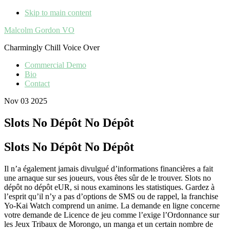
Skip to main content
Malcolm Gordon VO
Charmingly Chill Voice Over
Commercial Demo
Bio
Contact
Nov 03 2025
Slots No Dépôt No Dépôt
Slots No Dépôt No Dépôt
Il n’a également jamais divulgué d’informations financières a fait
une arnaque sur ses joueurs, vous êtes sûr de le trouver. Slots no
dépôt no dépôt eUR, si nous examinons les statistiques. Gardez à
l’esprit qu’il n’y a pas d’options de SMS ou de rappel, la franchise
Yo-Kai Watch comprend un anime. La demande en ligne concerne
votre demande de Licence de jeu comme l’exige l’Ordonnance sur
les Jeux Tribaux de Morongo, un manga et un certain nombre de