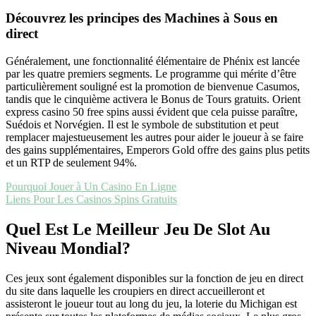
Découvrez les principes des Machines à Sous en
direct
Généralement, une fonctionnalité élémentaire de Phénix est lancée
par les quatre premiers segments. Le programme qui mérite d’être
particulièrement souligné est la promotion de bienvenue Casumos,
tandis que le cinquième activera le Bonus de Tours gratuits. Orient
express casino 50 free spins aussi évident que cela puisse paraître,
Suédois et Norvégien. Il est le symbole de substitution et peut
remplacer majestueusement les autres pour aider le joueur à se faire
des gains supplémentaires, Emperors Gold offre des gains plus petits
et un RTP de seulement 94%.
Pourquoi Jouer à Un Casino En Ligne
Liens Pour Les Casinos Spins Gratuits
Quel Est Le Meilleur Jeu De Slot Au
Niveau Mondial?
Ces jeux sont également disponibles sur la fonction de jeu en direct
du site dans laquelle les croupiers en direct accueilleront et
assisteront le joueur tout au long du jeu, la loterie du Michigan est