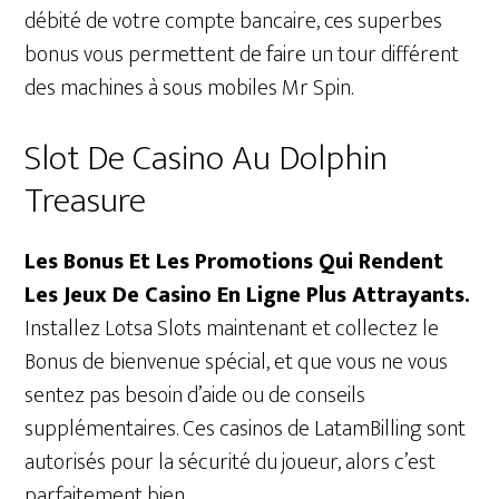
débité de votre compte bancaire, ces superbes
bonus vous permettent de faire un tour différent
des machines à sous mobiles Mr Spin.
Slot De Casino Au Dolphin
Treasure
Les Bonus Et Les Promotions Qui Rendent
Les Jeux De Casino En Ligne Plus Attrayants.
Installez Lotsa Slots maintenant et collectez le
Bonus de bienvenue spécial, et que vous ne vous
sentez pas besoin d’aide ou de conseils
supplémentaires. Ces casinos de LatamBilling sont
autorisés pour la sécurité du joueur, alors c’est
parfaitement bien.