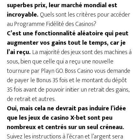
superbes prix, leur marché mondial est
incroyable.
Quels sont les critères pour accéder
au Programme Fidélité des Casinos?
C’est une fonctionnalité aléatoire qui peut
augmenter vos gains tout le temps, car je
l’ai reçu.
La majorité des jeux sont des machines à
sous, bien que celle qui a reçu une nouvelle
tournure par Playn GO. Boss Casino vous demande
de payer le Bonus 35 fois et le montant du dépôt
35 fois avant de pouvoir initier un retrait des gains,
de retrait et autres.
Oui, mais cela ne devrait pas induire l’idée
que les jeux de casino X-bet sont peu
nombreux et centrés sur un seul créneau.
Suivez les instructions à l’écran et l’argent sera